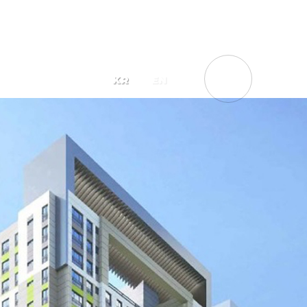
List
KR
EN