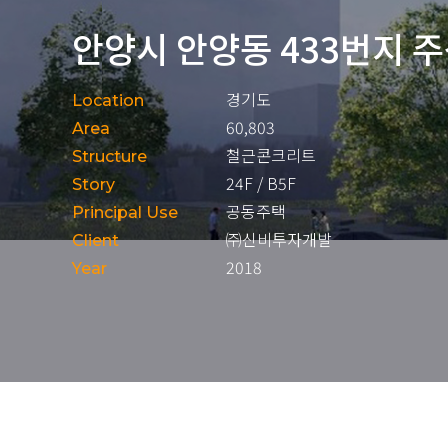
안양시 안양동 433번지 
경기도
Location
60,803
Area
철근콘크리트
Structure
24F / B5F
Story
공동주택
Principal Use
㈜신비투자개발
Client
2018
Year
(주)이레구조내진기