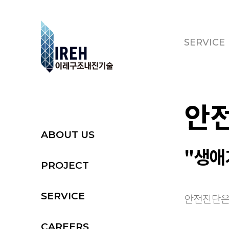
SERVICE
안
ABOUT US
"생애
PROJECT
SERVICE
안전진단은 
CAREERS